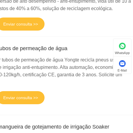
rsão de alto desempenho - anti-entupimento, vida útil de 10 a
stos de 40% a 60%, solução de reciclagem ecológica.
Enviar consulta >>
tubos de permeação de água
WhatsApp
 tubos de permeação de água Yongte recicla pneus usados ​​​​
irrigação anti-entupimento. Alta automação, economia de
E-Mail
-120kg/h, certificação CE, garantia de 3 anos. Solicite um
Enviar consulta >>
mangueira de gotejamento de irrigação Soaker