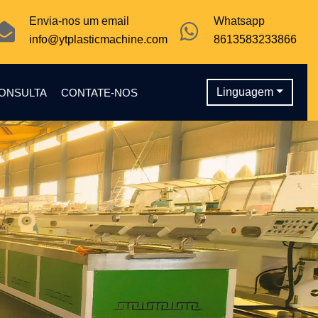
Envia-nos um email
Whatsapp
info@ytplasticmachine.com
8613583233866
Linguagem
CONSULTA
CONTATE-NOS