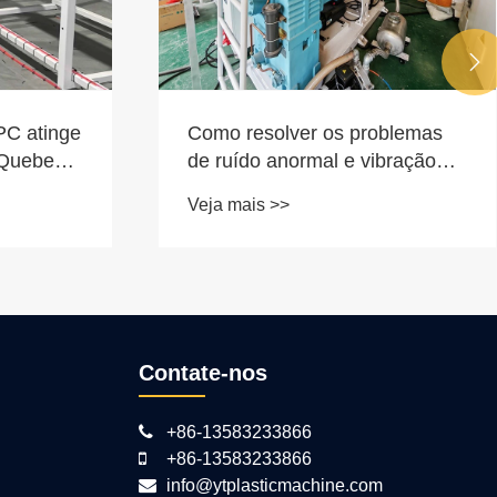

PC atinge
Como resolver os problemas
 Quebec,
de ruído anormal e vibração
excessiva em extrusoras WPC
Veja mais >>
Contate-nos
+86-13583233866
+86-13583233866
info@ytplasticmachine.com