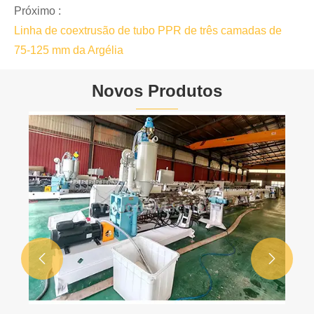
Próximo :
Linha de coextrusão de tubo PPR de três camadas de
75-125 mm da Argélia
Novos Produtos

