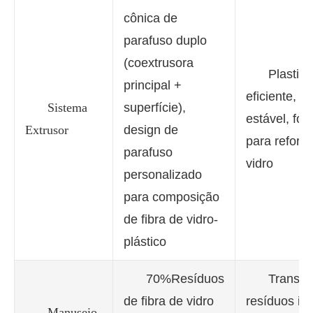
cônica de
parafuso duplo
(coextrusora
Plastifi
principal +
eficiente, e
Sistema
superfície),
estável, for
Extrusor
design de
para reforço
parafuso
vidro
personalizado
para composição
de fibra de vidro-
plástico
70%Resíduos
Transfo
de fibra de vidro
resíduos in
Manuseio