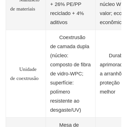
+ 26% PE/PP
núcleo WPC
de materiais
reciclado + 4%
valor; ecoló
aditivos
econômico
Coextrusão
de camada dupla
(núcleo:
Durabil
composto de fibra
aprimorada,
Unidade
de vidro-WPC;
a arranhõe
de coextrusão
superfície:
proteção U
polímero
melhor
resistente ao
desgaste/UV)
Mesa de