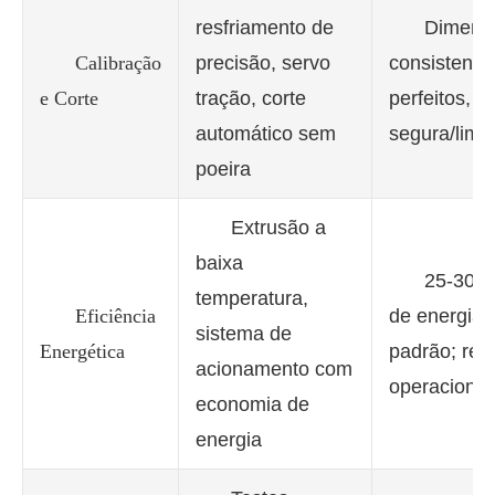
resfriamento de
Dimens
Calibração
precisão, servo
consistentes
e Corte
tração, corte
perfeitos, 
automático sem
segura/limp
poeira
Extrusão a
baixa
25-30%
temperatura,
Eficiência
de energia v
sistema de
Energética
padrão; red
acionamento com
operacionai
economia de
energia