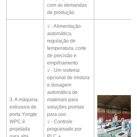
com as demandas
de produção
√ - Alimentação
automática,
regulação de
temperatura, corte
de precisão e
empilhamento
√ - Um sistema
opcional de mistura
e dosagem
automática de
3. A máquina
materiais para
extrusora de
soluções prontas
porta Yongte
para uso
WPC é
√ - Controle
projetada
programado por
para alta
PLC +