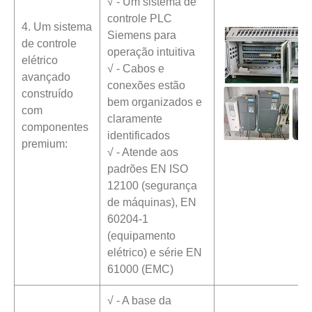
√ - Um sistema de
controle PLC
4. Um sistema
Siemens para
de controle
operação intuitiva
elétrico
√ - Cabos e
avançado
conexões estão
construído
bem organizados e
com
claramente
componentes
identificados
premium:
√ - Atende aos
padrões EN ISO
12100 (segurança
de máquinas), EN
60204-1
(equipamento
elétrico) e série EN
61000 (EMC)
√ - A base da