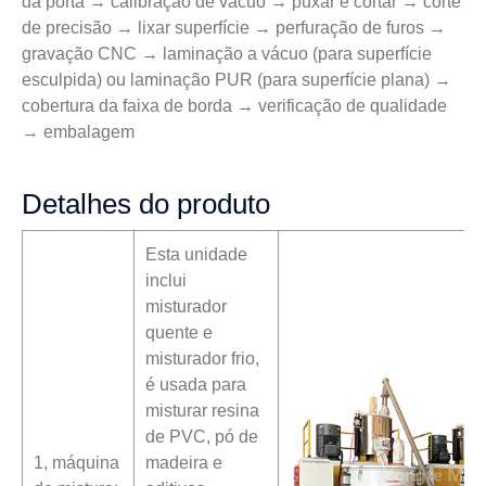
da porta → calibração de vácuo → puxar e cortar → corte
de precisão → lixar superfície → perfuração de furos →
gravação CNC → laminação a vácuo (para superfície
esculpida) ou laminação PUR (para superfície plana) →
cobertura da faixa de borda → verificação de qualidade
→ embalagem
Detalhes do produto
Esta unidade
inclui
misturador
quente e
misturador frio,
é usada para
misturar resina
de PVC, pó de
1, máquina
madeira e