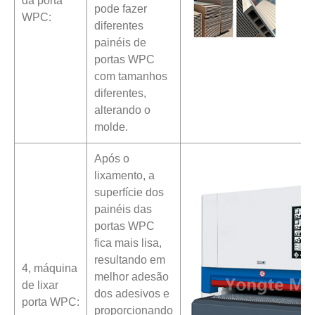
da porta
pode fazer
WPC:
diferentes
painéis de
portas WPC
com tamanhos
diferentes,
alterando o
molde.
Após o
lixamento, a
superfície dos
painéis das
portas WPC
fica mais lisa,
resultando em
4, máquina
melhor adesão
de lixar
dos adesivos e
porta WPC:
proporcionando