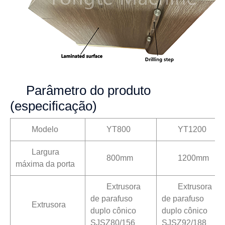
Parâmetro do produto
(especificação)
Modelo
YT800
YT1200
Largura
800mm
1200mm
máxima da porta
Extrusora
Extrusora
de parafuso
de parafuso
Extrusora
duplo cônico
duplo cônico
SJSZ80/156
SJSZ92/188