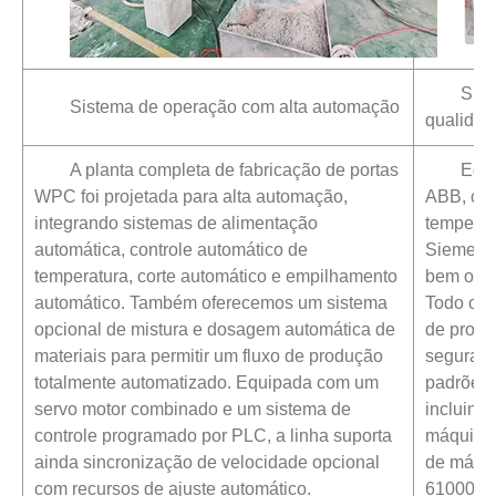
Sist
Sistema de operação com alta automação
qualida
A planta completa de fabricação de portas
Equi
WPC foi projetada para alta automação,
ABB, con
integrando sistemas de alimentação
temperat
automática, controle automático de
Siemens,
temperatura, corte automático e empilhamento
bem orga
automático. Também oferecemos um sistema
Todo o si
opcional de mistura e dosagem automática de
de produ
materiais para permitir um fluxo de produção
seguranç
totalmente automatizado. Equipada com um
padrões 
servo motor combinado e um sistema de
incluind
controle programado por PLC, a linha suporta
máquinas
ainda sincronização de velocidade opcional
de máqui
com recursos de ajuste automático.
61000.