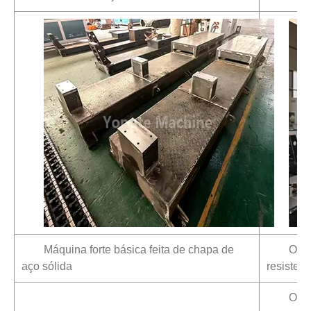
Máquina forte básica feita de chapa de
O ci
aço sólida
resisten
O pa