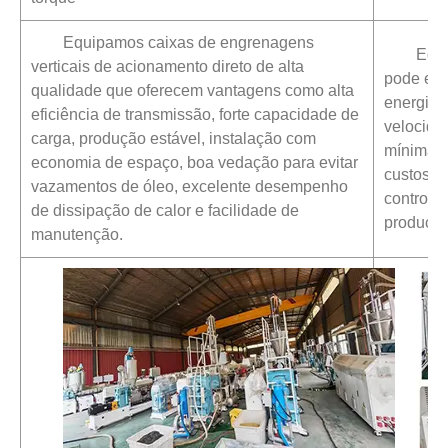
Equipamos caixas de engrenagens
Equi
verticais de acionamento direto de alta
pode ec
qualidade que oferecem vantagens como alta
energia. 
eficiência de transmissão, forte capacidade de
velocidad
carga, produção estável, instalação com
mínima, b
economia de espaço, boa vedação para evitar
custos d
vazamentos de óleo, excelente desempenho
controle 
de dissipação de calor e facilidade de
produção
manutenção.