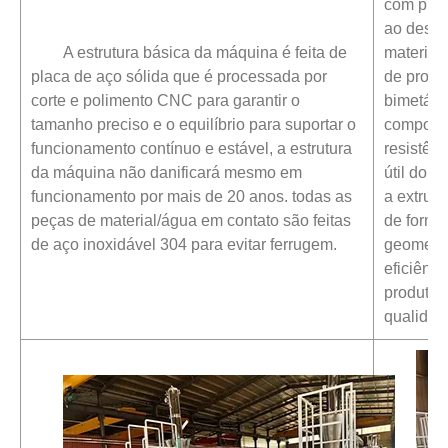
com preci
ao desga
A estrutura básica da máquina é feita de
material
placa de aço sólida que é processada por
de produ
corte e polimento CNC para garantir o
bimetáli
tamanho preciso e o equilíbrio para suportar o
componen
funcionamento contínuo e estável, a estrutura
resistên
da máquina não danificará mesmo em
útil do 
funcionamento por mais de 20 anos. todas as
a extrus
peças de material/água em contato são feitas
de formu
de aço inoxidável 304 para evitar ferrugem.
geometri
eficiênc
produto f
qualidad