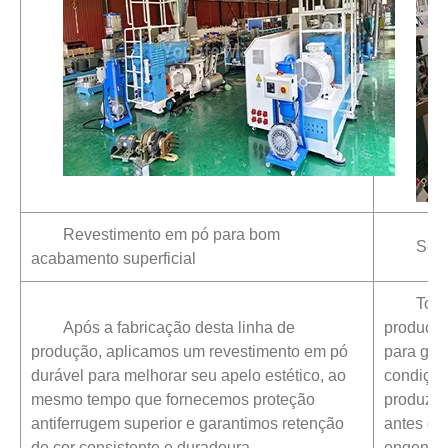
Revestimento em pó para bom
Serv
acabamento superficial
Todo
Após a fabricação desta linha de
produção
produção, aplicamos um revestimento em pó
para gar
durável para melhorar seu apelo estético, ao
condiçõe
mesmo tempo que fornecemos proteção
produzin
antiferrugem superior e garantimos retenção
antes do
de cor consistente e duradoura.
engenhari