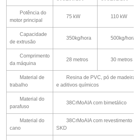
Potência do
75 kW
110 kW
motor principal
Capacidade
350kg/hora
500kg/hora
de extrusão
Comprimento
28 metros
30 metros
da máquina
Material de
Resina de PVC, pó de madeira
trabalho
e aditivos químicos
Material do
38CrMoAIA com bimetálico
parafuso
Material do
38CrMoAIA com revestimento
cano
SKD