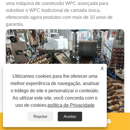
uma máquina de coextrusão WPC avançada para
substituir o WPC tradicional de camada única,
oferecendo agora produtos com mais de 10 anos de
garantia.
X
Utilizamos cookies para lhe oferecer uma
melhor experiência de navegação, analisar
o tráfego do site e personalizar o conteúdo.
Ao utilizar este site, você concorda com o
uso de cookies.
política de Privacidade
Rejeitar
Aceitar



WPC completa planta para o Canadá para