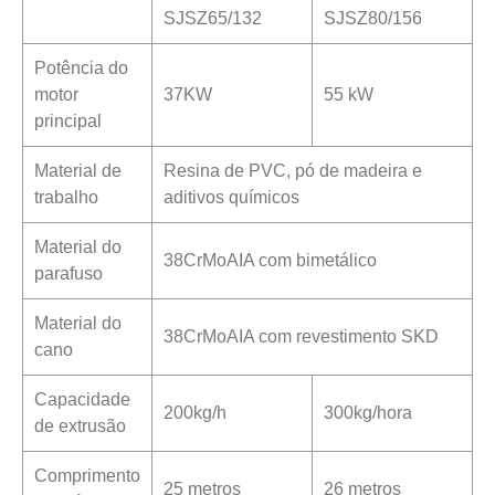
SJSZ65/132
SJSZ80/156
Potência do
motor
37KW
55 kW
principal
Material de
Resina de PVC, pó de madeira e
trabalho
aditivos químicos
Material do
38CrMoAIA com bimetálico
parafuso
Material do
38CrMoAIA com revestimento SKD
cano
Capacidade
200kg/h
300kg/hora
de extrusão
Comprimento
25 metros
26 metros