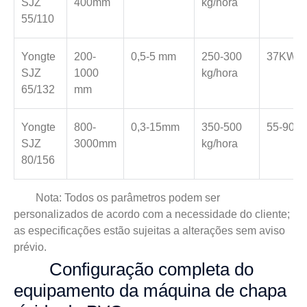
SJZ
400mm
kg/hora
55/110
Yongte
200-
0,5-5 mm
250-300
37KW
SJZ
1000
kg/hora
65/132
mm
Yongte
800-
0,3-15mm
350-500
55-90K
SJZ
3000mm
kg/hora
80/156
Nota: Todos os parâmetros podem ser
personalizados de acordo com a necessidade do cliente;
as especificações estão sujeitas a alterações sem aviso
prévio.
Configuração completa do
equipamento da máquina de chapa