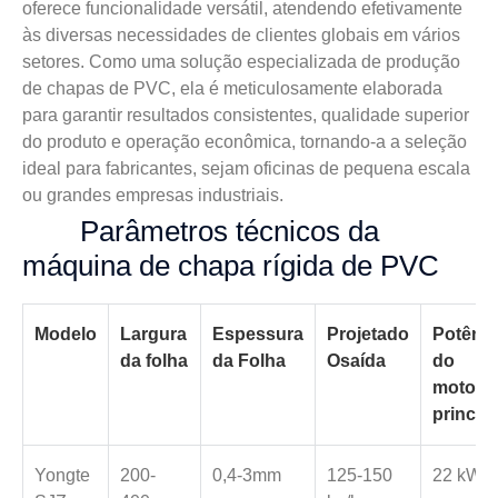
oferece funcionalidade versátil, atendendo efetivamente
às diversas necessidades de clientes globais em vários
setores. Como uma solução especializada de produção
de chapas de PVC, ela é meticulosamente elaborada
para garantir resultados consistentes, qualidade superior
do produto e operação econômica, tornando-a a seleção
ideal para fabricantes, sejam oficinas de pequena escala
ou grandes empresas industriais.
Parâmetros técnicos da
máquina de chapa rígida de PVC
Modelo
Largura
Espessura
Projetado
Potênci
da folha
da Folha
O
saída
do
motor
principa
Yongte
200-
0,4-3mm
125-150
22 kW