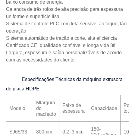
baixo consumo de energia
Calandra de três rolos de alta precisão para espessura
uniforme e superfície lisa
Sistema de controle PLC com tela sensível ao toque, fácil
operação
Sistema automático de tração e corte, alta eficiência
Certificado CE, qualidade confiável e longa vida útil
Largura, espessura e saída personalizáveis ​​de acordo
com as necessidades do cliente
Especificações Técnicas
da máquina extrusora
de placa HDPE
M
largura
Faixa de
Potê
Modelo
do
Capacidade
espessura
total
machado
150
-
SJ65/3
3
800mm
0,2–3 mm
100 
200
kg/hora