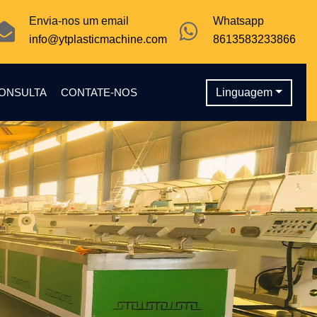
Envia-nos um email
Whatsapp
info@ytplasticmachine.com
8613583233866
CONSULTA
CONTATE-NOS
Linguagem