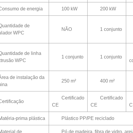
Consumo de energia
100 kW
200 kW
Quantidade de
NÃO
1 conjunto
ulador WPC
Quantidade de linha
1 conjunto
1 conjunto
xtrusão WPC
c
Área de instalação da
250 m²
400 m²
ina
Certificado
Certificado
Certificação
CE
CE
C
Matéria-prima plástica
Plástico PP/PE reciclado
Material de
Pó de madeira, fibra de vidro, are