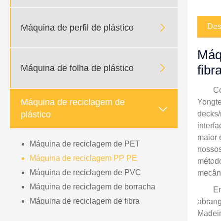

Des
Máquina de perfil de plástico
Máqu

fibr
Máquina de folha de plástico
Co
Máquina de reciclagem de
Yongte

decks/
plástico
interf
maior 
Máquina de reciclagem de PET
nossos
Máquina de reciclagem PP PE
método
Máquina de reciclagem de PVC
mecâni
Máquina de reciclagem de borracha
Em
Máquina de reciclagem de fibra
abrang
Madeir