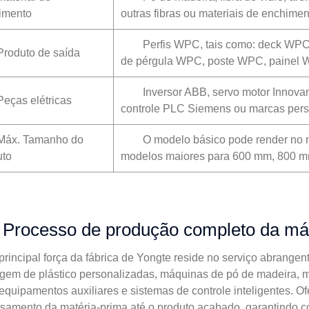
imento
outras fibras ou materiais de enchimen
Perfis WPC, tais como: deck WPC,
Produto de saída
de pérgula WPC, poste WPC, painel
Inversor ABB, servo motor Innova
Peças elétricas
controle PLC Siemens ou marcas pers
Máx. Tamanho do
O modelo básico pode render no
uto
modelos maiores para 600 mm, 800 
Processo de produção completo da m
principal força da fábrica de Yongte reside no serviço abrang
agem de plástico personalizadas, máquinas de pó de madeira,
quipamentos auxiliares e sistemas de controle inteligentes. O
samento da matéria-prima até o produto acabado, garantindo c