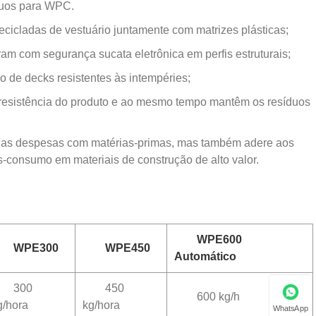
duos para WPC.
recicladas de vestuário juntamente com matrizes plásticas;
m com segurança sucata eletrônica em perfis estruturais;
o de decks resistentes às intempéries;
a resistência do produto e ao mesmo tempo mantêm os resíduos
m as despesas com matérias-primas, mas também adere aos
ós-consumo em materiais de construção de alto valor.
WPE600
WPE300
WPE450
Automático
300
450
600 kg/h
g/hora
kg/hora
WhatsApp