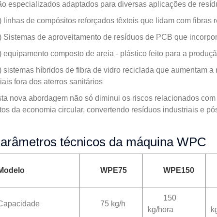
ão especializados adaptados para diversas aplicações de resí
) linhas de compósitos reforçados têxteis que lidam com fibras 
) Sistemas de aproveitamento de resíduos de PCB que incorpora
) equipamento composto de areia - plástico feito para a produçã
) sistemas híbridos de fibra de vidro reciclada que aumentam 
iais fora dos aterros sanitários
ta nova abordagem não só diminui os riscos relacionados co
tos da economia circular, convertendo resíduos industriais e p
arâmetros técnicos da máquina WPC
Modelo
WPE75
WPE150
150
Capacidade
75 kg/h
kg/hora
k