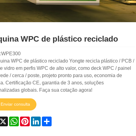
uina WPC de plástico reciclado
l:WPE300
ina WPC de plástico reciclado Yongte recicla plástico / PCB /
de vidro em perfis WPC de alto valor, como deck WPC / painel
ede / cerca / poste, projeto pronto para uso, economia de
a. Certificação CE, garantia de 3 anos, soluções
nalizadas globais. Faça sua cotação agora!
Enviar consulta
acebook
X
WhatsApp
Pinterest
LinkedIn
Share