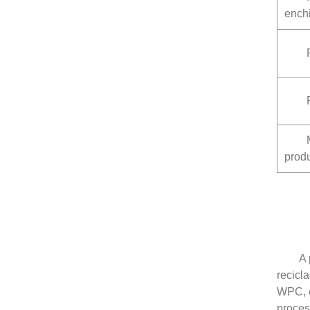
ench
prod
A 
recicl
WPC, e
proces