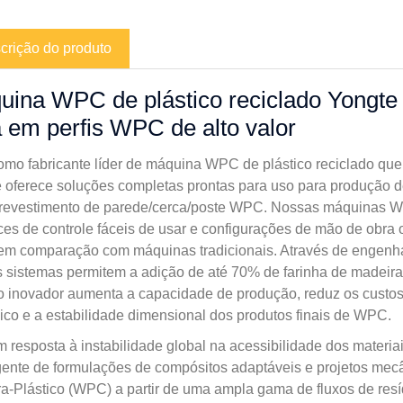
crição do produto
ina WPC de plástico reciclado Yongte 
a em perfis WPC de alto valor
mo fabricante líder de máquina WPC de plástico reciclado que
 oferece soluções completas prontas para uso para produção d
revestimento de parede/cerca/poste WPC. Nossas máquinas WPC
aces de controle fáceis de usar e configurações de mão de obra
em comparação com máquinas tradicionais. Através de engenhar
 sistemas permitem a adição de até 70% de farinha de madeira
 inovador aumenta a capacidade de produção, reduz os custos
co e a estabilidade dimensional dos produtos finais de WPC.
 resposta à instabilidade global na acessibilidade dos materi
ente de formulações de compósitos adaptáveis ​​e projetos me
a-Plástico (WPC) a partir de uma ampla gama de fluxos de resí