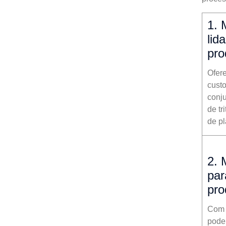
1. 
lid
pr
Ofer
cust
conj
de t
de pl
2. 
par
pr
Com 
pode