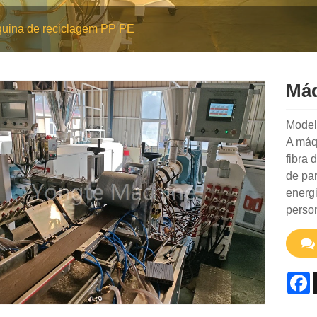
uina de reciclagem PP PE
Máq
Mode
A máqu
fibra 
de par
energi
perso
F