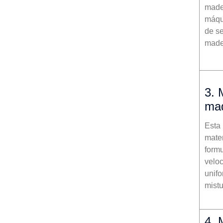
made
máqu
de s
made
3. 
mad
Esta
mater
form
veloc
unif
mist
4. 