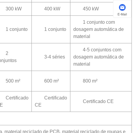
300 kW
400 kW
450 kW
E-Mail
1 conjunto com
1 conjunto
1 conjunto
dosagem automática de
material
4-5 conjuntos com
2
3-4 séries
dosagem automática de
onjuntos
material
500 m²
600 m²
800 m²
Certificado
Certificado
Certificado CE
E
CE
ia, material reciclado de PCB, material reciclado de roupas e