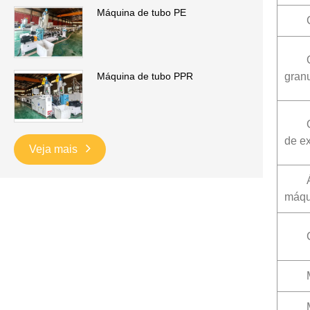
Máquina de tubo PE
gran
Máquina de tubo PPR
de e
Veja mais
máqu