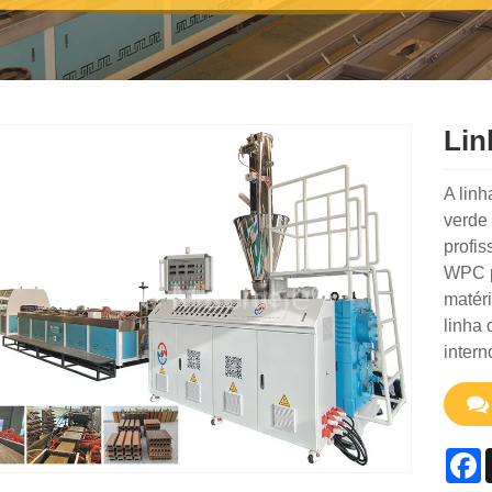
Lin
A lin
verde 
profi
WPC pa
matér
linha
intern
F