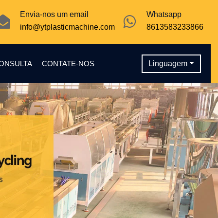
Envia-nos um email
Whatsapp
info@ytplasticmachine.com
8613583233866
CONSULTA
CONTATE-NOS
Linguagem