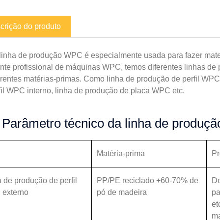
crição do produto
linha de produção WPC é especialmente usada para fazer mater
ante profissional de máquinas WPC, temos diferentes linhas de
erentes matérias-primas. Como linha de produção de perfil WPC
fil WPC interno, linha de produção de placa WPC etc.
Parâmetro técnico da linha de produ
Matéria-prima
Pr
 de produção de perfil
PP/PE reciclado +60-70% de
De
externo
pó de madeira
pa
et
ma