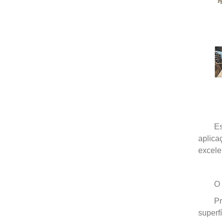
Es
aplica
excele
O 
Pr
superfí