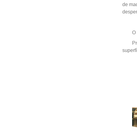
de mad
desper
O 
Pr
superfí