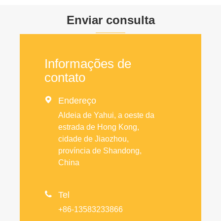
Enviar consulta
Informações de
contato

Endereço
Aldeia de Yahui, a oeste da
estrada de Hong Kong,
cidade de Jiaozhou,
província de Shandong,
China

Tel
+86-13583233866