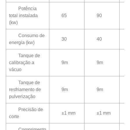
Potência
total instalada
65
90
(kw)
Consumo de
30
40
energia (kw)
Tanque de
calibração a
9m
9m
vácuo
Tanque de
resfriamento de
9m
9m
pulverização
Precisão de
±1 mm
±1 mm
corte
Comprimento