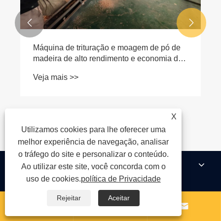


O que é uma linha de extrusão de chapas
ABS e como ela pode transformar sua
eficiência na fabricação de chapas plásticas
Veja mais >>
X
Utilizamos cookies para lhe oferecer uma
melhor experiência de navegação, analisar
o tráfego do site e personalizar o conteúdo.
About Us
Ao utilizar este site, você concorda com o
uso de cookies.
política de Privacidade
Rejeitar
Aceitar
Produtos


