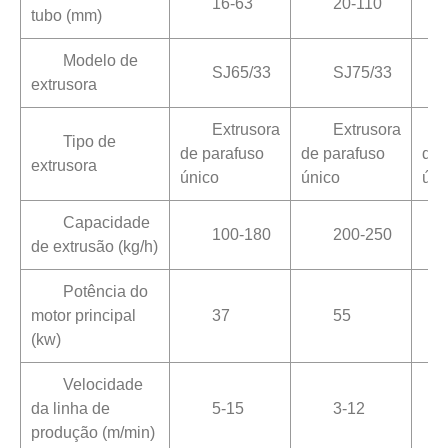
16-63
20-110
tubo (mm)
Modelo de
SJ65/33
SJ75/33
extrusora
Extrusora
Extrusora
Tipo de
de parafuso
de parafuso
de 
extrusora
único
único
úni
Capacidade
100-180
200-250
de extrusão (kg/h)
Potência do
motor principal
37
55
(kw)
Velocidade
da linha de
5-15
3-12
produção (m/min)